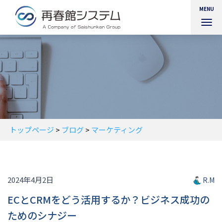
MENU
ナ
ビ
ゲ
ー
シ
ョ
ン
を
切
り
替
トップページ
>
ブログ
>
マーケティング
え
2024年4月2日
R.M
ECとCRMをどう活用するか？ビジネス成功の
ためのシナジー