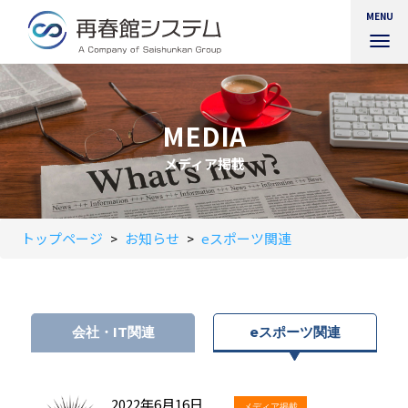
MENU
ナ
ビ
ゲ
ー
シ
MEDIA
ョ
ン
メディア掲載
を
切
り
替
トップページ
お知らせ
eスポーツ関連
>
>
え
会社・IT関連
eスポーツ関連
2022年6月16日
メディア掲載