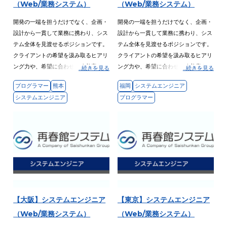
（Web/業務システム）
（Web/業務システム）
開発の一端を担うだけでなく、企画・
開発の一端を担うだけでなく、企画・
設計から一貫して業務に携わり、シス
設計から一貫して業務に携わり、シス
テム全体を見渡せるポジションです。
テム全体を見渡せるポジションです。
クライアントの希望を汲み取るヒアリ
クライアントの希望を汲み取るヒアリ
ング力や、希望に合わせた改善案を提
ング力や、希望に合わせた改善案を提
...続きを見る
...続きを見る
示する課題解決能力も習得が可能。
示する課題解決能力も習得が可能。
プログラマー
熊本
福岡
システムエンジニア
技術のスペシャリストだけでなく、総
技術のスペシャリストだけでなく、総
システムエンジニア
プログラマー
合力を身に付けたゼネラリスト（組織
合力を身に付けたゼネラリスト（組織
長クラス等）も目指せる職場です。
長クラス等）も目指せる職場です。
将来的にはPM／PL等も目指せます！
将来的にはPM／PL等も目指せます！
【大阪】システムエンジニア
【東京】システムエンジニア
（Web/業務システム）
（Web/業務システム）