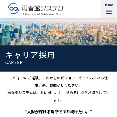
MENU
ナ
ビ
ゲ
ー
シ
ョ
ン
を
キャリア採用
切
り
CAREER
替
え
これまでのご経験、これからのビジョン、やってみたいお仕
事、是非お聞かせください。
再春館システムは、共に思い、共に歩める仲間をお待ちしてい
ます。
“人財が輝ける場所であり続けたい。”