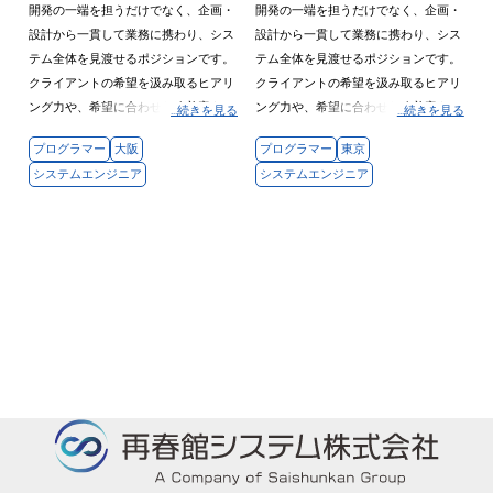
開発の一端を担うだけでなく、企画・
開発の一端を担うだけでなく、企画・
設計から一貫して業務に携わり、シス
設計から一貫して業務に携わり、シス
テム全体を見渡せるポジションです。
テム全体を見渡せるポジションです。
クライアントの希望を汲み取るヒアリ
クライアントの希望を汲み取るヒアリ
ング力や、希望に合わせた改善案を提
ング力や、希望に合わせた改善案を提
...続きを見る
...続きを見る
示する課題解決能力も習得が可能。
示する課題解決能力も習得が可能。
プログラマー
大阪
プログラマー
東京
技術のスペシャリストだけでなく、総
技術のスペシャリストだけでなく、総
システムエンジニア
システムエンジニア
合力を身に付けたゼネラリスト（組織
合力を身に付けたゼネラリスト（組織
長クラス等）も目指せる職場です。
長クラス等）も目指せる職場です。
将来的にはPM／PL等も目指せます！
将来的にはPM／PL等も目指せます！