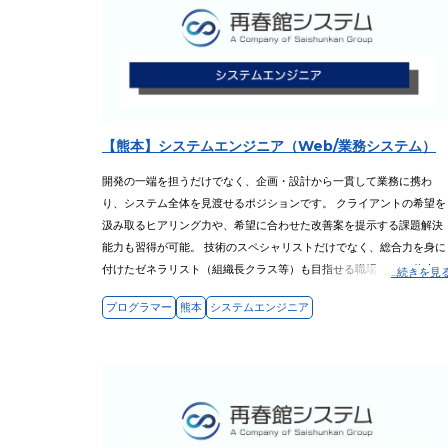
【熊本】システムエンジニア（Web/業務システム）
開発の一端を担うだけでなく、企画・設計から一貫して業務に携わ
り、システム全体を見渡せるポジションです。 クライアントの希望を
汲み取るヒアリング力や、希望に合わせた改善案を提示する課題解決
能力も習得が可能。 技術のスペシャリストだけでなく、総合力を身に
付けたゼネラリスト（組織長クラス等）も目指せる職場です。 将来的
...続きを見
にはPM／PL等も目指せます！
プログラマー
熊本
システムエンジニア