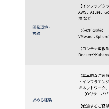
【インフラ／ク
AWS、Azure、Go
境 など
開発環境・
【仮想化環境】
言語
VMware vSpher
【コンテナ型仮
DockerやKubern
【基本的なご経
・インフラエンジ
※ネットワーク
（OS/サーバ/ミ
求める経験
【歓迎するご経