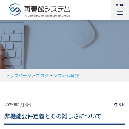
MENU
ナ
ビ
ゲ
ー
シ
ョ
ン
を
切
り
替
トップページ
>
ブログ
>
システム開発
え
2025年1月8日
S.H
非機能要件定義とその難しさについて