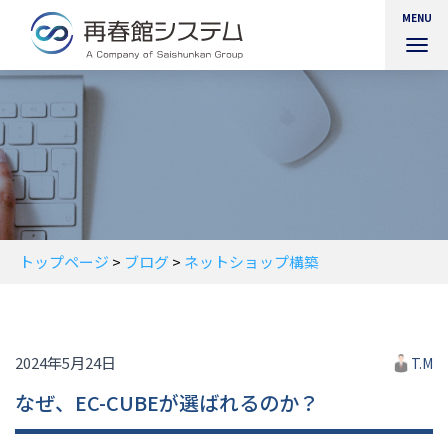
MENU
ナ
ビ
ゲ
ー
シ
ョ
ン
を
切
り
替
トップページ
>
ブログ
>
ネットショップ構築
え
2024年5月24日
T.M
なぜ、EC-CUBEが選ばれるのか？