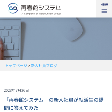
MENU
ナ
ビ
ゲ
ー
シ
ョ
ン
を
切
り
替
トップページ
>
新入社員ブログ
え
2023年7月26日
「再春館システム」の新入社員が就活生の疑
問に答えてみた