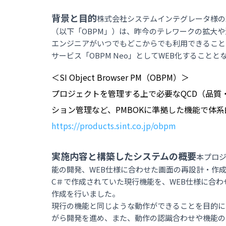
背景と目的
株式会社システムインテグレータ様の統合型
（以下「OBPM」）は、昨今のテレワークの拡大
エンジニアがいつでもどこからでも利用できること
サービス「OBPM Neo」としてWEB化することと
＜SI Object Browser PM（OBPM）＞
プロジェクトを管理する上で必要なQCD（品質
ション管理など、PMBOKに準拠した機能で体
https://products.sint.co.jp/obpm
実施内容と構築したシステムの概要
本プロジ
能の開発、WEB仕様に合わせた画面の再設計・作
C＃で作成されていた現行機能を、WEB仕様に合
作成を行いました。
現行の機能と同じような動作ができることを目的に
がら開発を進め、また、動作の認識合わせや機能の