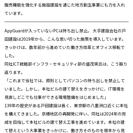
販売機能を強化する施設建設を通じた地方創生事業にも力を入れ
ています。
AppGuardが入っていないPCは持ち出し禁止。 大手建設会社の戸
田建設は2019年から、こんな思い切った施策を導入しています。
きっかけは、数年前から進めていた働き方改革とオフィス移転で
した。
同社ICT統轄部インフラ・セキュリティ部の盛茂実氏は、こう振り
返ります。
「これまで当社では、原則としてパソコンの持ち出しを禁止して
いました。しかし、本社ビルの建て替えをきっかけに、IT環境を
見直しどこでも仕事ができる環境整備をはじめました」
139年の歴史がある戸田建設は長く、東京駅の八重洲口近くに本社
を構えてきました。京橋地区の再開発に伴い、同社は2024年の完
成を目指して本社ビルの建て替え工事を進めています。本社の建
て替えという大事業をきっかけに、働き方そのものを根本から見