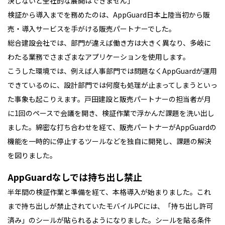
決しないと全社的な展開はできません」
検証から導入までを務めたのは、AppGuard日本上陸当初から販
売・導入サービスを手がける販売パートナーでした。
総合建設会社では、部門が違えば働き方は大きく異なり、多岐に
わたる業務でさまざまなアプリケーションを使用します。
こうした環境では、例えば人事部門では問題なくAppGuardが運用
できているのに、設計部門では何度も処理が止まってしまうといっ
た事象も起こりえます。戸田建設と販売パートナーの担当者が月
に1回のペースで会議を開き、検証作業で浮かんだ課題を洗い出し
ました。綿密な打ち合わせを経て、販売パートナーがAppGuardの
機能を一時的に停止するツールなどを独自に開発し、課題の解決
を図りました。
AppGuardなしでは持ち出し禁止
半年間の検証作業と準備を経て、本格導入が始まりました。これ
まで持ち出しが禁止されていたモバイルPCには、「持ち出し許可
済み」のシールが貼られるようになりました。シールを貼る条件