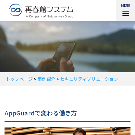
MENU
ナ
ビ
ゲ
ー
シ
ョ
ン
を
切
り
替
トップページ
>
事例紹介
>
セキュリティソリューション
え
AppGuardで変わる働き方