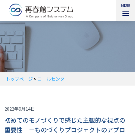
MENU
ナ
ビ
ゲ
ー
シ
ョ
ン
を
切
り
替
トップページ
>
コールセンター
え
2022年9月14日
初めてのモノづくりで感じた主観的な視点の
重要性 －ものづくりプロジェクトのアプロ