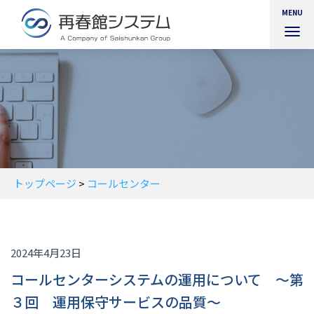
MENU
ナ
ビ
ゲ
ー
シ
ョ
ン
を
切
り
替
トップページ
>
コールセンター
え
2024年4月23日
コールセンターシステムの運用について ～第
３回 運用保守サービスの品質～