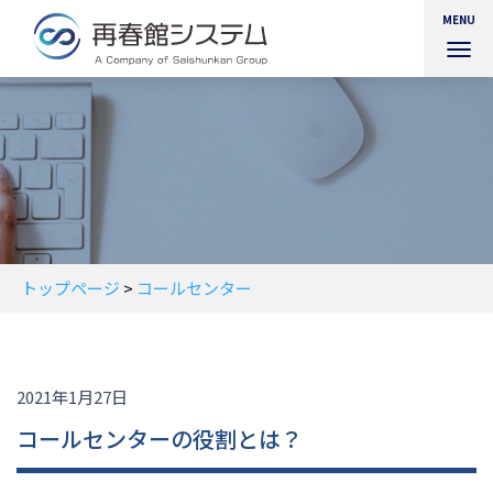
MENU
ナ
ビ
ゲ
ー
シ
ョ
ン
を
切
り
替
トップページ
>
コールセンター
え
2021年1月27日
コールセンターの役割とは？