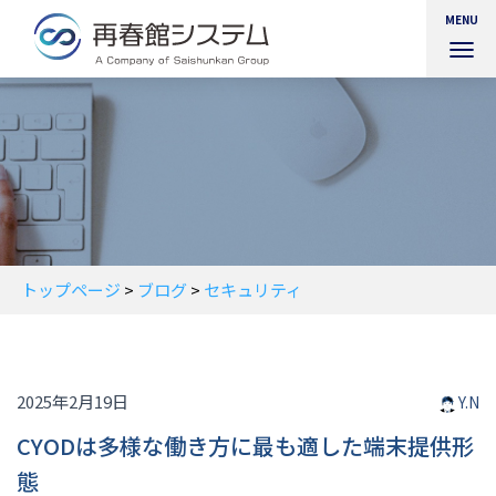
MENU
ナ
ビ
ゲ
ー
シ
ョ
ン
を
切
り
替
トップページ
>
ブログ
>
セキュリティ
え
2025年2月19日
Y.N
CYODは多様な働き方に最も適した端末提供形
態