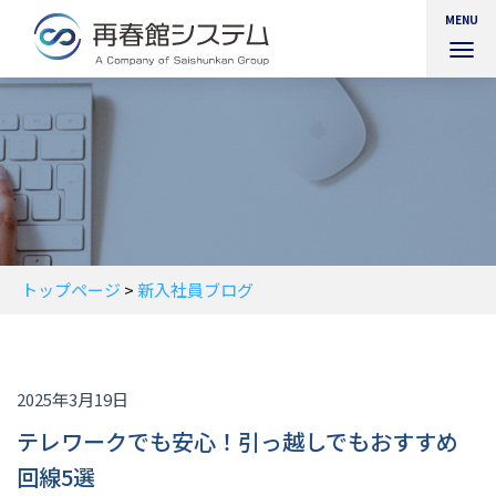
MENU
ナ
ビ
ゲ
ー
シ
ョ
ン
を
切
り
替
トップページ
>
新入社員ブログ
え
2025年3月19日
テレワークでも安心！引っ越しでもおすすめ
回線5選