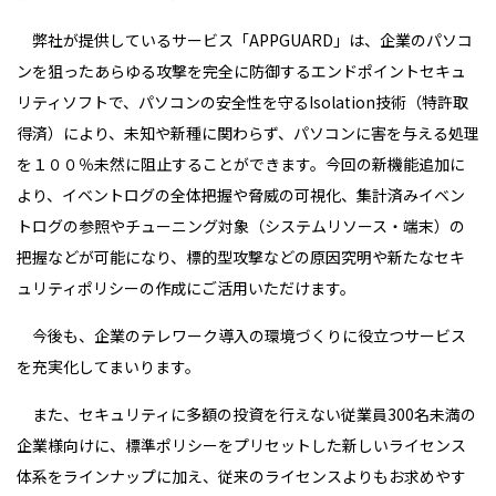
弊社が提供しているサービス「APPGUARD」は、企業のパソコ
ンを狙ったあらゆる攻撃を完全に防御するエンドポイントセキュ
リティソフトで、パソコンの安全性を守るIsolation技術（特許取
得済）により、未知や新種に関わらず、パソコンに害を与える処理
を１００％未然に阻止することができます。今回の新機能追加に
より、イベントログの全体把握や脅威の可視化、集計済みイベン
トログの参照やチューニング対象（システムリソース・端末）の
把握などが可能になり、標的型攻撃などの原因究明や新たなセキ
ュリティポリシーの作成にご活用いただけます。
今後も、企業のテレワーク導入の環境づくりに役立つサービス
を充実化してまいります。
また、セキュリティに多額の投資を行えない従業員300名未満の
企業様向けに、標準ポリシーをプリセットした新しいライセンス
体系をラインナップに加え、従来のライセンスよりもお求めやす