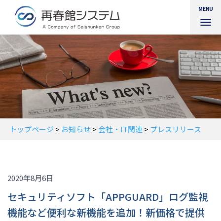
MENU
ナ
ビ
ゲ
ー
シ
ョ
ン
を
切
り
替
トップページ
>
お知らせ
>
会社・IT関連
>
プレスリリース
え
2020年8月6日
セキュリティソフト「APPGUARD」ログ監視
機能など便利な新機能を追加！新価格で提供