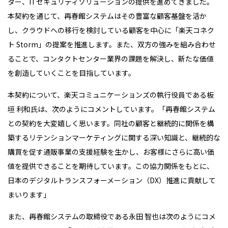
ター、
IT
セキュリティソリューションの提供を進めてきました。
本契約を通じて、再春館システムはその豊富な顧客基盤を活か
し、クラウドへの移行を検討している顧客を中心に「楽天コネク
ト
Storm
」の提案を推進します。また、双方の強みを組み合わせ
ることで、コンタクトセンター業界の課題を解決し、新たな価値
を創造していくことを目指しています。
本契約について、楽天コミュニケーションズの執行役員である板
垣 利和氏は、次のようにコメントしています。「再春館システム
との契約を大変嬉しく思います。同社の顧客と継続的に関係を構
築するリテンションマーケティングに関する深い知識と、継続的な
購買を促す通販事業の支援経験を生かし、お客様にさらに高い価
値を提供できることを期待しています。この協力関係をもとに、
日本のデジタルトランスフォーメーション（
DX
）推進に貢献して
まいります」
また、再春館システムの取締役である永田 智也は次のようにコメ