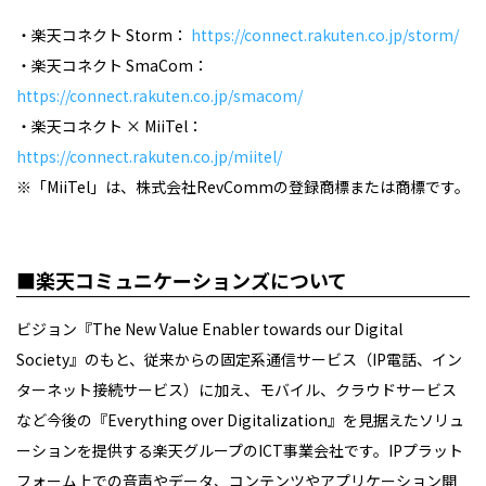
・楽天コネクト
Storm
：
https://connect.rakuten.co.jp/storm/
・楽天コネクト
SmaCom
：
https://connect.rakuten.co.jp/smacom/
・楽天コネクト
× MiiTel
：
https://connect.rakuten.co.jp/miitel/
※「
MiiTel
」は、株式会社
RevComm
の登録商標または商標です。
■楽天コミュニケーションズについて
ビジョン『
The New Value Enabler towards our Digital
Society
』のもと、従来からの固定系通信サービス（
IP
電話、イン
ターネット接続サービス）に加え、モバイル、クラウドサービス
など今後の『
Everything over Digitalization
』を見据えたソリュ
ーションを提供する楽天グループの
ICT
事業会社です。
IP
プラット
フォーム上での音声やデータ、コンテンツやアプリケーション開