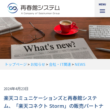
MENU
ナ
ビ
ゲ
ー
シ
ョ
ン
を
切
り
替
トップページ
>
お知らせ
>
会社・IT関連
>
NEWS
え
2024年4月23日
楽天コミュニケーションズと再春館システ
ム、「楽天コネクト Storm」の販売パートナ