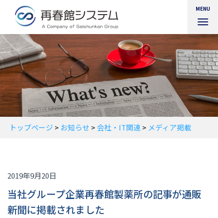
MENU
ナ
ビ
ゲ
ー
シ
ョ
ン
を
切
り
替
トップページ
>
お知らせ
>
会社・IT関連
>
メディア掲載
え
2019年9月20日
当社グループ企業再春館製薬所の記事が通販
新聞に掲載されました