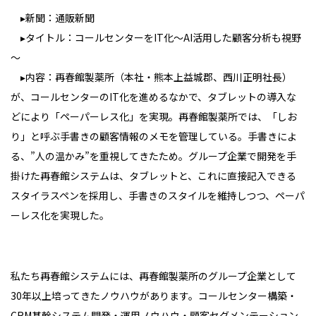
▸新聞：通販新聞
▸タイトル：コールセンターをIT化～AI活用した顧客分析も視野
～
▸内容：再春館製薬所（本社・熊本上益城郡、西川正明社長）
が、コールセンターのIT化を進めるなかで、タブレットの導入な
どにより「ペーパーレス化」を実現。再春館製薬所では、「しお
り」と呼ぶ手書きの顧客情報のメモを管理している。手書きによ
る、”人の温かみ”を重視してきたため。グループ企業で開発を手
掛けた再春館システムは、タブレットと、これに直接記入できる
スタイラスペンを採用し、手書きのスタイルを維持しつつ、ペーパ
ーレス化を実現した。
私たち再春館システムには、再春館製薬所のグループ企業として
30年以上培ってきたノウハウがあります。コールセンター構築・
CRM基幹システム開発・運用ノウハウ・顧客セグメンテーション