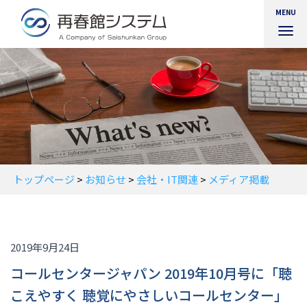
MENU
ナ
ビ
ゲ
ー
シ
ョ
ン
を
切
り
替
トップページ
>
お知らせ
>
会社・IT関連
>
メディア掲載
え
2019年9月24日
コールセンタージャパン 2019年10月号に「聴
こえやすく 聴覚にやさしいコールセンター」