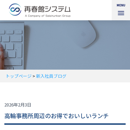
MENU
ナ
ビ
ゲ
ー
シ
ョ
ン
を
切
り
替
トップページ
>
新入社員ブログ
え
2026年2月3日
高輪事務所周辺のお得でおいしいランチ