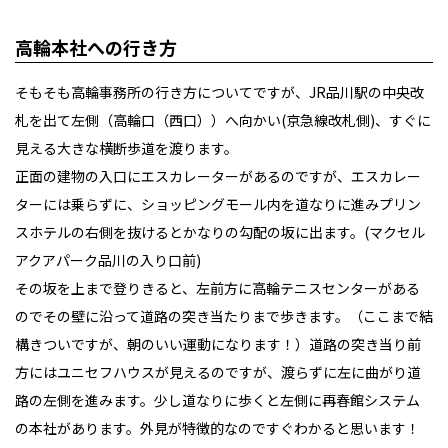
高輪本社への行き方
そもそも高輪事務所の行き方についてですが、JR品川駅の中央改
札を出て左側（高輪口（西口））へ向かい(京急線改札側)、すぐに
見える大きな横断歩道を渡ります。
正面の建物の入口にエスカレーターがあるのですが、エスカレー
ターには乗らずに、ショッピングモール内を道なりに進みプリン
スホテルの右側を抜けるとかなりの勾配の坂に出ます。(マクセル
アクアパーク品川の入り口前)
その坂を上まで登りきると、左前方に高輪テニスセンターがある
のでその壁に沿って道路の突き当たりまで歩きます。（ここまで結
構きついですが、朝のいい運動になります！）道路の突き当り前
方にはユニセフハウスが見えるのですが、渡らずに左に曲がり道
路の左側を進みます。少し道なりに歩くと左側に再春館システム
の本社があります。外見が特徴的なのですぐわかると思います！