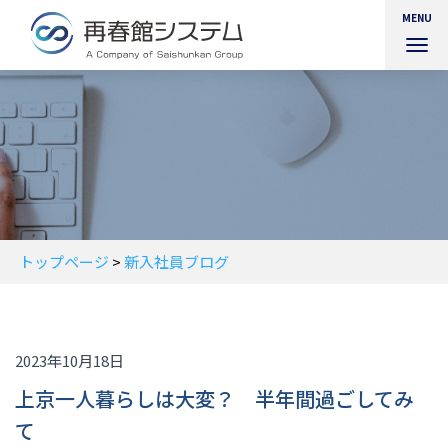
MENU
ナ
ビ
ゲ
ー
シ
ョ
ン
を
切
り
替
トップページ
>
新入社員ブログ
え
2023年10月18日
上京一人暮らしは大変？ 半年間過ごしてみ
て