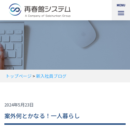
MENU
ナ
ビ
ゲ
ー
シ
ョ
ン
を
切
り
替
トップページ
>
新入社員ブログ
え
2024年5月23日
案外何とかなる！一人暮らし