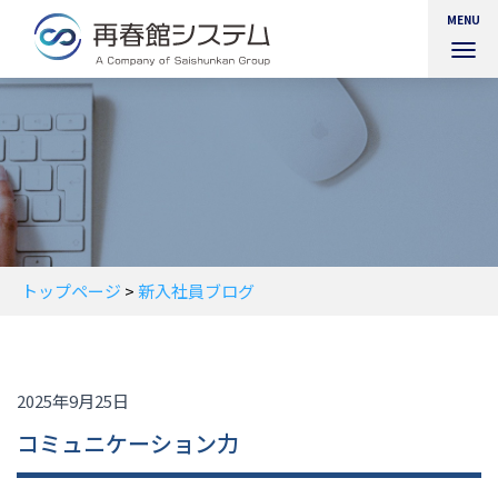
MENU
ナ
ビ
ゲ
ー
シ
ョ
ン
を
切
り
替
トップページ
>
新入社員ブログ
え
2025年9月25日
コミュニケーション力