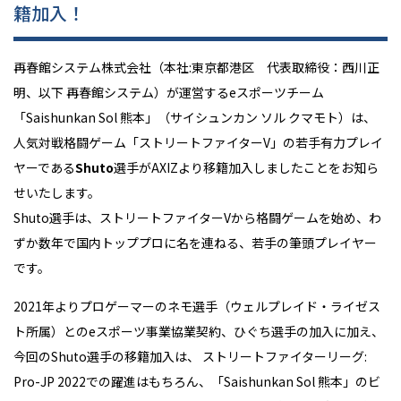
籍加入！
再春館システム株式会社（本社:東京都港区 代表取締役：西川正
明、以下 再春館システム）が運営するeスポーツチーム
「Saishunkan Sol 熊本」（サイシュンカン ソル クマモト）は、
人気対戦格闘ゲーム「ストリートファイターV」の若手有力プレイ
ヤーである
Shuto
選手がAXIZより移籍加入しましたことをお知ら
せいたします。
Shuto選手は、ストリートファイターVから格闘ゲームを始め、わ
ずか数年で国内トッププロに名を連ねる、若手の筆頭プレイヤー
です。
2021年よりプロゲーマーのネモ選手（ウェルプレイド・ライゼス
ト所属）とのeスポーツ事業協業契約、ひぐち選手の加入に加え、
今回のShuto選手の移籍加入は、 ストリートファイターリーグ:
Pro-JP 2022での躍進はもちろん、「Saishunkan Sol 熊本」のビ