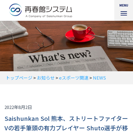
MENU
ナ
ビ
ゲ
ー
シ
ョ
ン
を
切
り
替
トップページ
>
お知らせ
>
eスポーツ関連
>
NEWS
え
2022年8月2日
Saishunkan Sol 熊本、ストリートファイター
Vの若手筆頭の有力プレイヤー Shuto選手が移