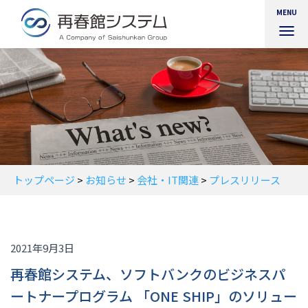
MENU
ナ
ビ
ゲ
ー
シ
ョ
ン
を
切
り
替
トップページ
>
お知らせ
>
会社・IT関連
>
プレスリリース
え
2021年9月3日
再春館システム、ソフトバンクのビジネスパ
ートナープログラム 「ONE SHIP」のソリュー