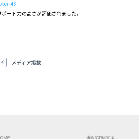
pter-43
サポート力の高さが評価されました。
メディア掲載
K
HOME
通販/CRM支援