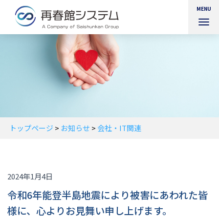
MENU
ナ
ビ
ゲ
ー
シ
ョ
ン
を
切
り
替
トップページ
>
お知らせ
>
会社・IT関連
え
2024年1月4日
令和6年能登半島地震により被害にあわれた皆
様に、心よりお見舞い申し上げます。