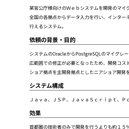
某官公庁様向けのＷｅｂシステムを開発のマイ
全国の各拠点からデータ入力を行い、インター
行えるシステム。
依頼の背景・目的
システムのOracleからPostgreSQLのマ
広範囲での修正が必要となったため、開発コス
ショア拠点を主開発拠点としたニアショア開発
システム構成
Ｊａｖａ、ＪＳＰ、ＪａｖａＳｃｒｉｐｔ、Ｐ
効果
首都圏の技術者のみで開発を行うよりも約１５