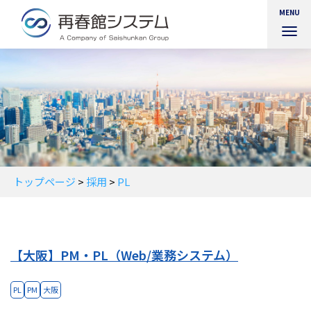
MENU
ナ
ビ
ゲ
ー
シ
ョ
ン
を
切
り
替
トップページ
>
採用
>
PL
え
【大阪】PM・PL（Web/業務システム）
PL
PM
大阪