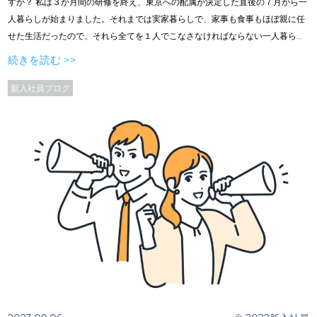
すか？ 私は３か月間の研修を終え、東京への配属が決定した直後の７月から一
人暮らしが始まりました。それまでは実家暮らしで、家事も食事もほぼ親に任
せた生活だったので、それら全てを１人でこなさなければならない一人暮らし
はとても不安でした。 このブログを読んでいる方の中には、東京での生活に憧
続きを読む >>
れて、上京して一人暮らしをしたいと考えている人も多いと思います。 私が住
んでいる場所は埼玉県なので、厳密にいえば上京ではないのですが、田舎から
新入社員ブログ
都会に来て働くという点では同じなのでほぼ上京です（笑）