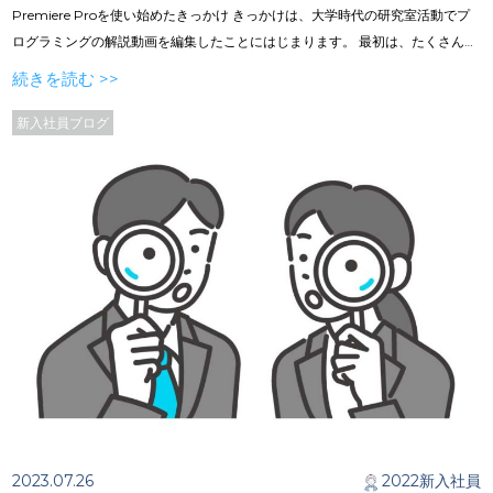
Premiere Proを使い始めたきっかけ きっかけは、大学時代の研究室活動でプ
ログラミングの解説動画を編集したことにはじまります。 最初は、たくさんの
機能があり使いこなすのが大変そうと思っていましたが、使ってみると意外と
続きを読む >>
簡単に使える機能ばかりで、すぐ操作に慣れることができました。 ／目次 ／
Adobeとは< ／Adobe Premiere Proについて ／Adobe Premiere Proの特徴
新入社員ブログ
／まとめ
2023.07.26
2022新入社員