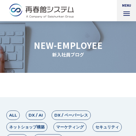
MENU
ナ
ビ
ゲ
ー
シ
NEW-EMPLOYEE
ョ
ン
新入社員ブログ
を
切
り
替
え
ALL
DX / AI
DX / ペーパーレス
ネットショップ構築
マーケティング
セキュリティ