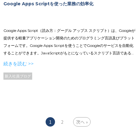
Google Apps Scriptを使った業務の効率化
Google Apps Script（読み方：グーグル アップス スクリプト）は、Googleが
提供する軽量アプリケーション開発のためのプログラミング言語及びプラット
フォームです。Google Apps Scriptを使うことでGoogleのサービスを自動化
することができます。JavaScriptがもとになっているスクリプト言語であるた
め、汎用性が高く比較的簡単です。また、開発環境はWebブラウザだけでよ
続きを読む >>
く、Googleアカウントを持っていれば無料ですぐに使用できるため、プログラ
ミング初心者でも始めやすい言語です。 GAS（読み方：ガス）という略称で呼
新入社員ブログ
ばれるGoogle Apps Scriptは前述のとおり、Googleやその他のサービスと簡
単に連携できることが最大の強みで、 GmailやGoogleマップ、Googleドライ
ブだけでなくSlackやTwitterとの連携も可能です。 目次／ ／Google Apps
Scriptとは ／再春館製薬所の社員食堂 ／食数管理のしくみ ／まとめ
投
1
2
次へ
稿