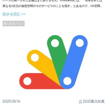
バースの統一された定義はまだありません。Wikipediaには、「現実世界とは
異なる3次元の仮想空間やそのサービスのことを指す」とあるので、VR空間に
留まらず「あつまれ どうぶつの森」（任天堂が発売しているゲーム作品）や
続きを読む >>
「フォートナイト」（EpicGamesが配信しているバトルロワイヤルゲーム）
などの広く普及したゲームも、解釈によってはメタバース（仮想空間）という
新入社員ブログ
ことになります。ですが、この記事では主に、VR関連のメタバースについて書
いていきます。 目次／ ／メタバースとは？ ／VRメタバースの魅力 ／VRメタ
バースを始めるために ／さまざまなVRメタバース ／まとめ
2023.06.14
2022新入社員