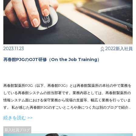
2023.11.23
2022新入社員
再春館PJGのOJT研修（On the Job Training）
再春館製薬所PJG（以下、再春館PJG）とは再春館製薬所の本社の中で業務を
している再春館システムの担当部署です。業務内容としては、再春館製薬所の
情報システム面における保守業務から現場の支援等、幅広く業務を行っていま
す。 私が感じた再春館PJGのすごいところや身につく力は別のブログで紹介し
ているため、今回は私が配属前に知りたかった再春館PJGの配属後の研修(以
続きを読む >>
下：OJT)と、知っておくとよいと思った点について紹介していきます。
新入社員ブログ