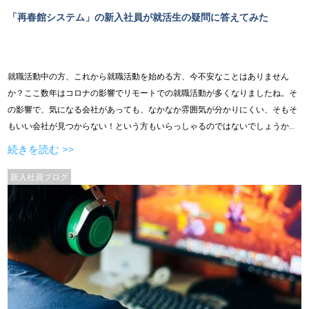
「再春館システム」の新入社員が就活生の疑問に答えてみた
就職活動中の方、これから就職活動を始める方、今不安なことはありません
か？ここ数年はコロナの影響でリモートでの就職活動が多くなりましたね。そ
の影響で、気になる会社があっても、なかなか雰囲気が分かりにくい、そもそ
もいい会社が見つからない！という方もいらっしゃるのではないでしょうか。
この記事を読んで、少しでも再春館システムに興味を持っていただければと思
続きを読む >>
います。 目次 /はじめに /社内の雰囲気って？ /福利厚生はしっかりしている
の？ /転勤はあるの？ /まとめ
新入社員ブログ