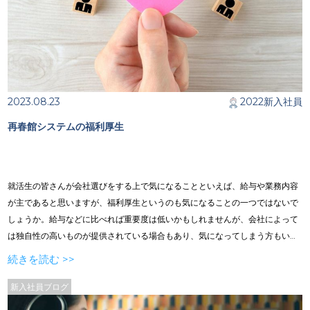
2023.08.23
2022新入社員
再春館システムの福利厚生
就活生の皆さんが会社選びをする上で気になることといえば、給与や業務内容
が主であると思いますが、福利厚生というのも気になることの一つではないで
しょうか。給与などに比べれば重要度は低いかもしれませんが、会社によって
は独自性の高いものが提供されている場合もあり、気になってしまう方もいる
と思います。そこで、再春館システムの福利厚生についていくつか紹介してい
続きを読む >>
きたいと思います。 目次／ ／はじめに ／福利厚生とは ／再春館システムの福
利厚生 ／まとめ
新入社員ブログ