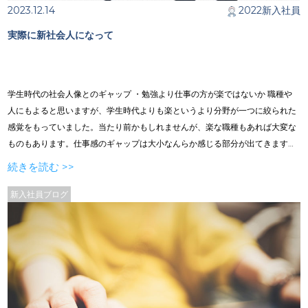
2023.12.14
2022新入社員
実際に新社会人になって
学生時代の社会人像とのギャップ ・勉強より仕事の方が楽ではないか 職種や
人にもよると思いますが、学生時代よりも楽というより分野が一つに絞られた
感覚をもっていました。当たり前かもしれませんが、楽な職種もあれば大変な
ものもあります。仕事感のギャップは大小なんらか感じる部分が出てきます。
・忙しくて今のようには遊べない 私は休みの日は一日中ゲームをしているよう
続きを読む >>
なゲームオタクでした。なので、社会人になって遊べる時間が減るのがとても
嫌でした。しかし、いざ社会人になってみると、夜帰った後にゲームして寝る
新入社員ブログ
という規則正しい生活になって、私的にはよかったと感じております。それに
別に遊べないわけではありませんでした。