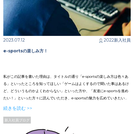
2023.07.12
2022新入社員
e-sportsの楽しみ方！
私がこの記事を書いた理由は、タイトルの通り「e-sportsの楽しみ方は色々あ
る」といったところを知ってほしい「ゲームはよくするので聞いた事はあるけ
ど、どういうものかよくわからない」といった方や、「友達にe-sportsを進め
たい！」といった方々に読んでいただき、e-sportsの魅力を広めていきたいと
思ったためこのブログを書きました。もちろんe-sportsのことを全く知らない
続きを読む >>
方にも分かるように解説していきたいと思います。 目次／ ／e-sportsとは ／
e-sportsの種類 ／e-sportsの魅力 ／e-sportsをもっと楽しむには ／まとめ
新入社員ブログ