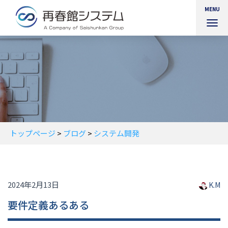
MENU
ナ
ビ
ゲ
ー
シ
ョ
ン
を
切
り
替
トップページ
>
ブログ
>
システム開発
え
2024年2月13日
K.M
要件定義あるある