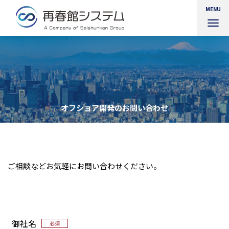
MENU
ナ
ビ
ゲ
ー
シ
ョ
ン
を
オフショア開発のお問い合わせ
切
り
替
え
ご相談などお気軽にお問い合わせください。
御社名
必須