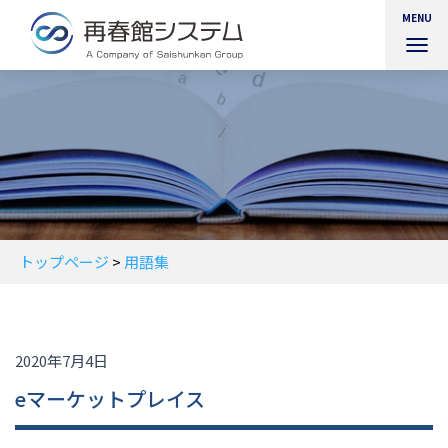
MENU
ナ
ビ
ゲ
ー
シ
ョ
ン
を
切
り
替
トップページ
>
用語集
え
2020年7月4日
eマーケットプレイス