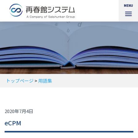
MENU
ナ
ビ
ゲ
ー
シ
ョ
ン
を
切
り
替
トップページ
>
用語集
え
2020年7月4日
eCPM