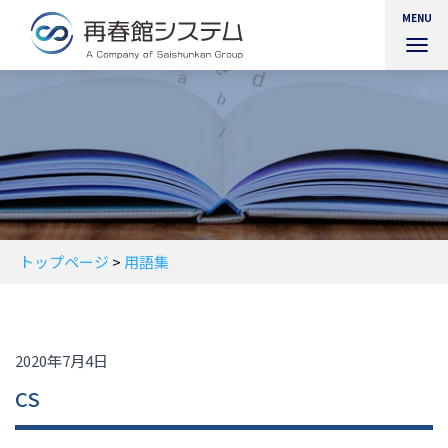
MENU
ナ
ビ
ゲ
ー
シ
ョ
ン
を
切
り
替
トップページ
>
用語集
え
2020年7月4日
CS