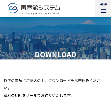
MENU
ナ
ビ
ゲ
ー
シ
ョ
ン
を
DOWNLOAD
切
り
資料ダウンロード：AWS構築・運用サービス
替
え
以下の事項にご記入の上、ダウンロードをお申込みくださ
い。
資料のURLをメールでお送りいたします。