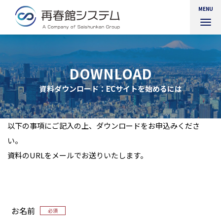
MENU
ナ
ビ
ゲ
ー
シ
DOWNLOAD
ョ
ン
資料ダウンロード：ECサイトを始めるには
を
切
り
替
以下の事項にご記入の上、ダウンロードをお申込みくださ
え
い。
資料のURLをメールでお送りいたします。
お名前
必須