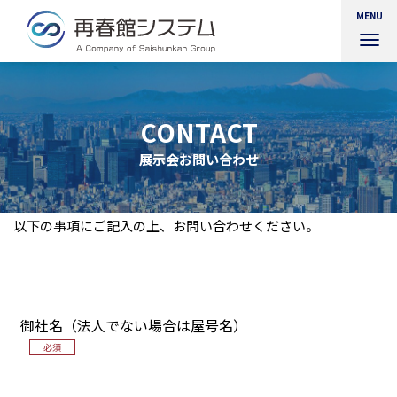
MENU
ナ
ビ
ゲ
ー
シ
CONTACT
ョ
ン
展示会お問い合わせ
を
切
り
替
以下の事項にご記入の上、お問い合わせください。
え
御社名（法人でない場合は屋号名）
必須