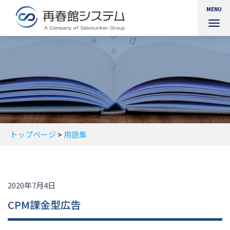
MENU
ナ
ビ
ゲ
ー
シ
ョ
ン
を
切
り
替
トップページ
>
用語集
え
2020年7月4日
CPM課金型広告