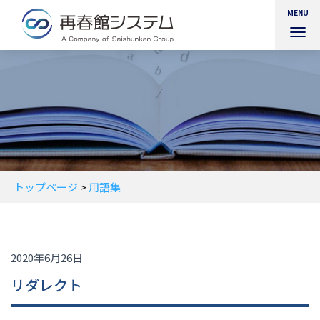
MENU
ナ
ビ
ゲ
ー
シ
ョ
ン
を
切
り
替
トップページ
>
用語集
え
2020年6月26日
リダレクト