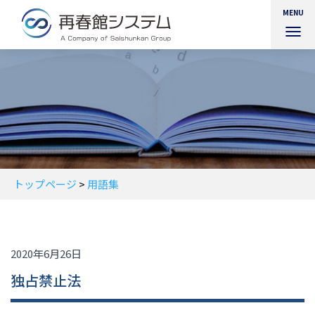
MENU
ナ
ビ
ゲ
ー
シ
ョ
ン
を
切
り
替
トップページ
>
用語集
え
2020年6月26日
独占禁止法