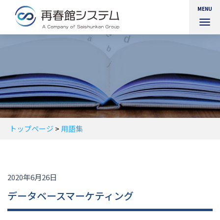
MENU
ナ
ビ
ゲ
ー
シ
ョ
ン
を
切
り
替
トップページ
>
用語集
え
2020年6月26日
データベースマーケティング