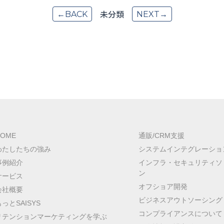
未分類
←BACK
NEXT→
HOME
通販/CRM支援
わたしたちの強み
システムインテグレーショ
事例紹介
インフラ・セキュリティソ
ン
サービス
オフショア開発
会社概要
ビジネスアウトソーシング
もっとSAISYS
コンプライアンスについて
リテンションマーケティングを学ぶ