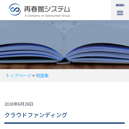
MENU
ナ
ビ
ゲ
ー
シ
ョ
ン
を
切
り
替
トップページ
>
用語集
え
2020年6月26日
クラウドファンディング