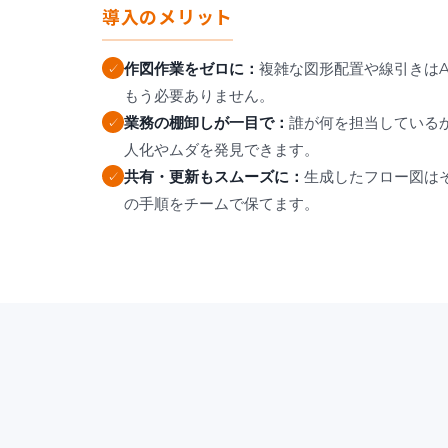
導入のメリット
作図作業をゼロに：
複雑な図形配置や線引きはA
✓
もう必要ありません。
業務の棚卸しが一目で：
誰が何を担当している
✓
人化やムダを発見できます。
共有・更新もスムーズに：
生成したフロー図は
✓
の手順をチームで保てます。