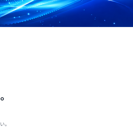
る。
い。