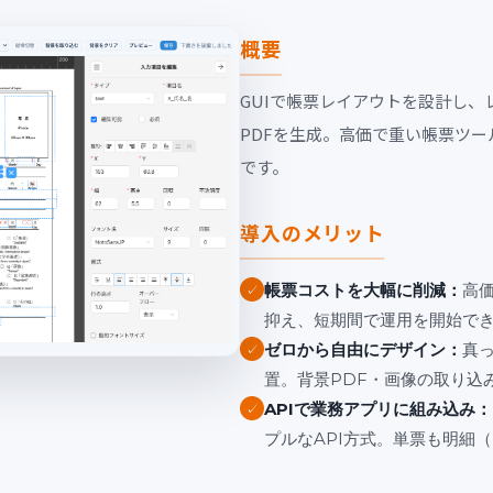
概要
GUIで帳票レイアウトを設計し、レ
PDFを生成。高価で重い帳票ツー
です。
導入のメリット
帳票コストを大幅に削減：
高
✓
抑え、短期間で運用を開始で
ゼロから自由にデザイン：
真
✓
置。背景PDF・画像の取り込
APIで業務アプリに組み込み：
✓
プルなAPI方式。単票も明細