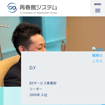
MENU
ナ
ビ
ゲ
ー
シ
ョ
ン
を
切
り
替
え
D.Y
BSサービス事業部
リーダー
2009年 入社