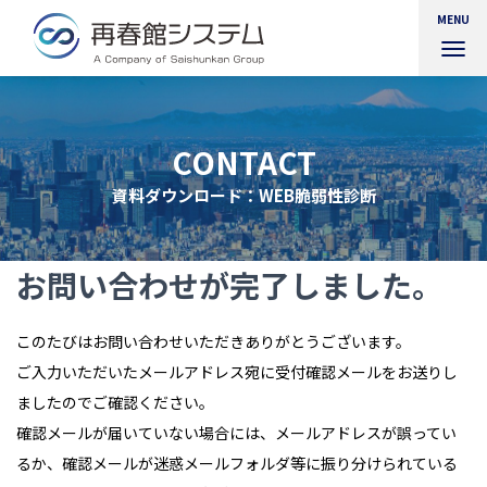
MENU
ナ
ビ
ゲ
ー
シ
CONTACT
ョ
ン
資料ダウンロード：WEB脆弱性診断
を
切
り
お問い合わせが完了しました。
替
え
このたびはお問い合わせいただきありがとうございます。
ご入力いただいたメールアドレス宛に受付確認メールをお送りし
ましたのでご確認ください。
確認メールが届いていない場合には、メールアドレスが誤ってい
るか、確認メールが迷惑メールフォルダ等に振り分けられている