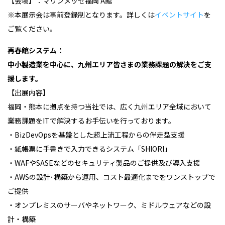
【会場】：マリンメッセ福岡
A
館
※本展示会は事前登録制となります。詳しくは
イベントサイト
を
ご覧ください。
再春館システム：
中小製造業を中心に、九州エリア皆さまの業務課題の解決をご支
援します。
【出展内容】
福岡・熊本に拠点を持つ当社では、広く九州エリア全域において
業務課題を
IT
で解決するお手伝いを行っております。
・
BizDevOps
を基盤とした超上流工程からの伴走型支援
・紙帳票に手書きで入力できるシステム「
SHIORI
」
・
WAFやSASEなどのセキュリティ製品のご提供及び導入支援
・
AWSの設計･構築から運用、コスト最適化までをワンストップで
ご提供
・
オンプレミスのサーバやネットワーク、ミドルウェアなどの設
計・構築