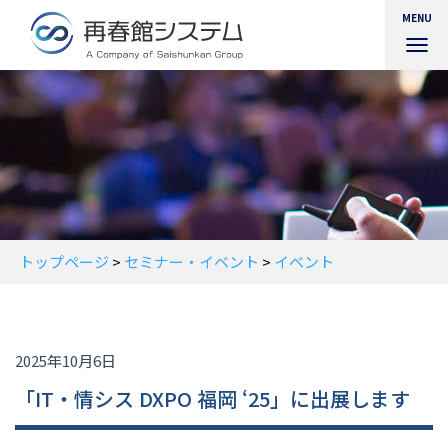
MENU
ナ
ビ
ゲ
ー
シ
ョ
ン
を
切
り
替
トップページ
>
セミナー・イベント
>
イベント
え
2025年10月6日
「IT・情シス DXPO 福岡 ‘25」に出展します