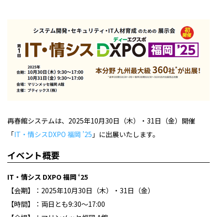
再春館システムは、2025年10月30日（木）・31日（金）開催
「
IT・情シスDXPO 福岡 ’25
」に出展いたします。
イベント概要
IT・情シス
DXPO
福岡
‘25
【会期】：2025年
10
月
30
日（木）・
31
日（金）
【時間】：両日とも
9:30
～
17:00