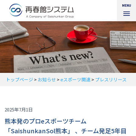
MENU
ナ
ビ
ゲ
ー
シ
ョ
ン
を
切
り
替
トップページ
>
お知らせ
>
eスポーツ関連
>
プレスリリース
え
2025年7月1日
熊本発のプロeスポーツチーム
「SaishunkanSol熊本」 、チーム発足5年目